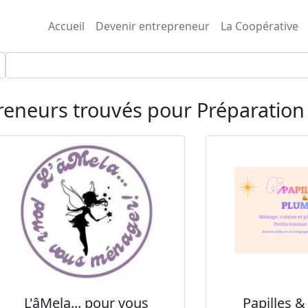
Aller au contenu principal
Main navigation
Accueil
Devenir entrepreneur
La Coopérative
reneurs trouvés pour Préparation
L'âMela... pour vous
Papilles 