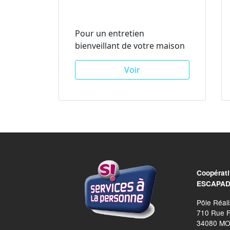
Pour un entretien
bienveillant de votre maison
Voir
Coopérati
ESCAPA
Pôle Réali
710 Rue F
34080 M