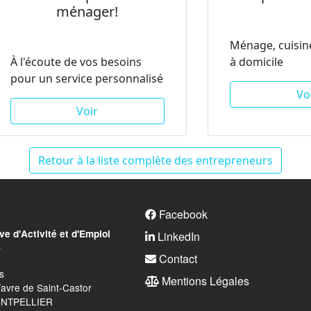
ménager!
Ménage, cuisine
À l'écoute de vos besoins
à domicile
pour un service personnalisé
Vo
Voir
Retour à la liste complète des entrepreneurs
FOOTER MENU
Facebook
ve d'Activité et d'Emploi
LinkedIn
D
Contact
s
Mentions Légales
avre de Saint-Castor
ONTPELLIER